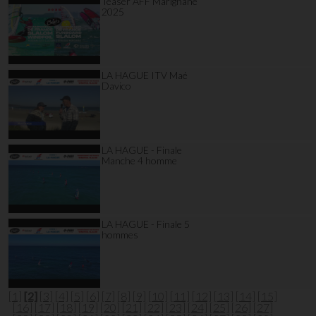
Teaser AFF Marignane
2025
LA HAGUE ITV Maé
Davico
LA HAGUE - Finale
Manche 4 homme
LA HAGUE - Finale 5
hommes
[1]
[2]
[3]
[4]
[5]
[6]
[7]
[8]
[9]
[10]
[11]
[12]
[13]
[14]
[15]
[16]
[17]
[18]
[19]
[20]
[21]
[22]
[23]
[24]
[25]
[26]
[27]