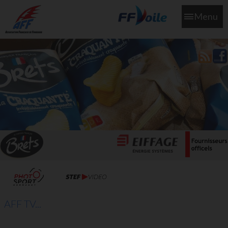
Menu
L'aff soutient les SNS253 et SNS604 qui veillent sur nous pour
que l'eau salée n'ait jamais le goût des larmes
AFF TV...