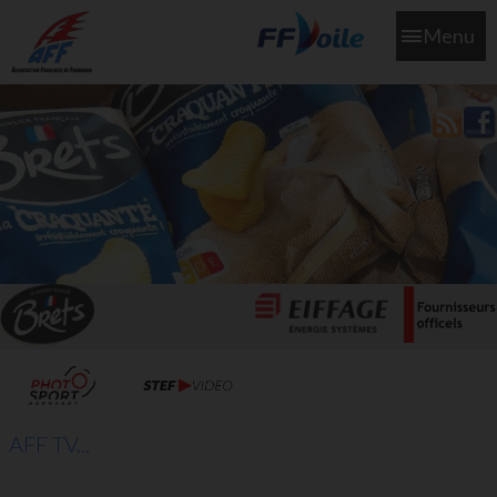
Menu
L'aff soutient les SNS253 et SNS604 qui veillent sur nous pour
que l'eau salée n'ait jamais le goût des larmes
AFF TV...