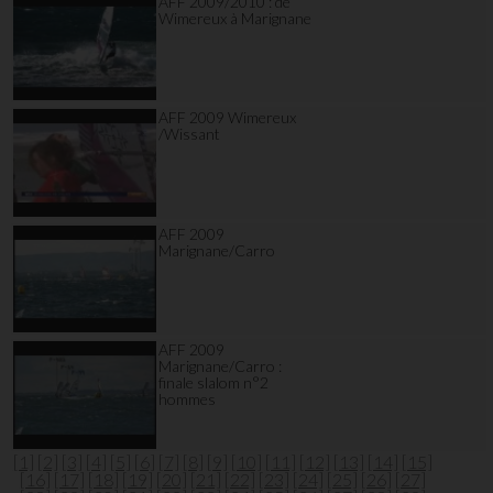
AFF 2009/2010 : de
Wimereux à Marignane
AFF 2009 Wimereux
/Wissant
AFF 2009
Marignane/Carro
AFF 2009
Marignane/Carro :
finale slalom n°2
hommes
[1]
[2]
[3]
[4]
[5]
[6]
[7]
[8]
[9]
[10]
[11]
[12]
[13]
[14]
[15]
[16]
[17]
[18]
[19]
[20]
[21]
[22]
[23]
[24]
[25]
[26]
[27]