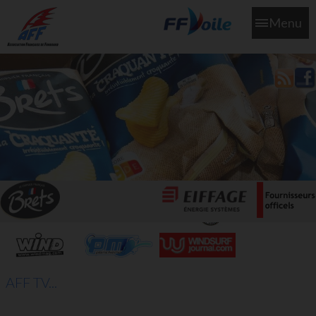
Menu
L'aff soutient les SNS253 et SNS604 qui veillent sur nous pour
que l'eau salée n'ait jamais le goût des larmes
AFF TV...