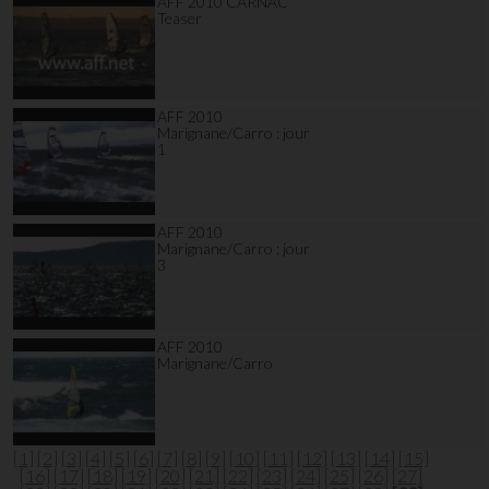
AFF 2010 CARNAC
Teaser
AFF 2010
Marignane/Carro : jour
1
AFF 2010
Marignane/Carro : jour
3
AFF 2010
Marignane/Carro
[1]
[2]
[3]
[4]
[5]
[6]
[7]
[8]
[9]
[10]
[11]
[12]
[13]
[14]
[15]
[16]
[17]
[18]
[19]
[20]
[21]
[22]
[23]
[24]
[25]
[26]
[27]