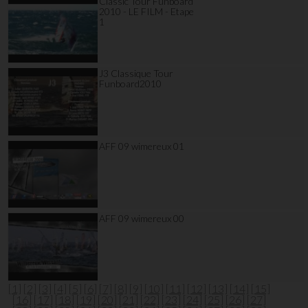
Classic Tour Funboard
2010 - LE FILM - Etape
1
J3 Classique Tour
Funboard2010
AFF 09 wimereux 01
AFF 09 wimereux 00
[1]
[2]
[3]
[4]
[5]
[6]
[7]
[8]
[9]
[10]
[11]
[12]
[13]
[14]
[15]
[16]
[17]
[18]
[19]
[20]
[21]
[22]
[23]
[24]
[25]
[26]
[27]