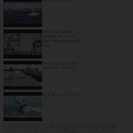
AFF Six-Fours J1
AFF 2011 Teaser
Etape 3- Six Fours
Classiques funboard
tour
AFF 2011 en Pays
Bigoudin - Le Film
AFF 2011 LOCTUDY
J3
[1]
[2]
[3]
[4]
[5]
[6]
[7]
[8]
[9]
[10]
[11]
[12]
[13]
[14]
[15]
[16]
[17]
[18]
[19]
[20]
[21]
[22]
[23]
[24]
[25]
[26]
[27]