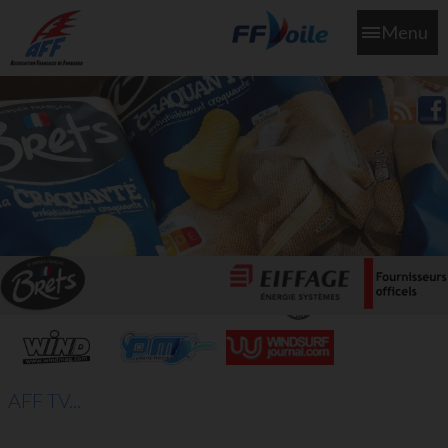
Menu
L'aff soutient les SNS253 et SNS604 qui veillent sur nous pour
que l'eau salée n'ait jamais le goût des larmes
AFF TV...