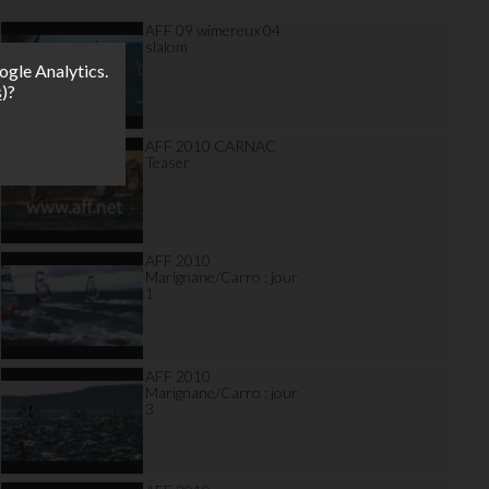
AFF 09 wimereux 04
slalom
ogle Analytics.
s
)?
AFF 2010 CARNAC
Teaser
AFF 2010
Marignane/Carro : jour
1
AFF 2010
Marignane/Carro : jour
3