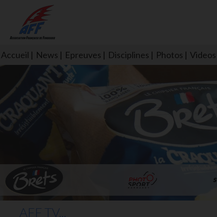
Accueil
News
Epreuves
Disciplines
Photos
Videos
L'aff soutient les SNS253 et S
AFF TV...