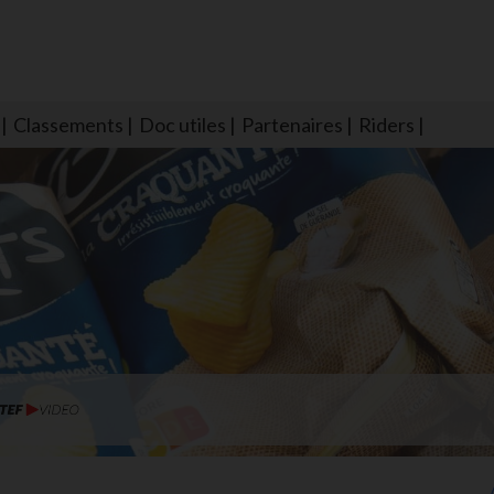
Classements
Doc utiles
Partenaires
Riders
NS604 qui veillent sur nous pour que l'eau salée n'ait jamais le goû
larmes