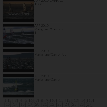
AFF 2010 CARNAC
Teaser
AFF 2010
Marignane/Carro : jour
1
AFF 2010
Marignane/Carro : jour
3
AFF 2010
Marignane/Carro
[1]
[2]
[3]
[4]
[5]
[6]
[7]
[8]
[9]
[10]
[11]
[12]
[13]
[14]
[15]
[16]
[17]
[18]
[19]
[20]
[21]
[22]
[23]
[24]
[25]
[26]
[27]