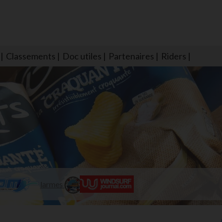
Classements
Doc utiles
Partenaires
Riders
NS604 qui veillent sur nous pour que l'eau salée n'ait jamais le goû
larmes