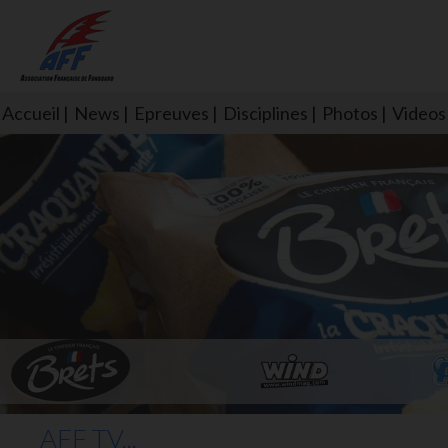
Accueil
News
Epreuves
Disciplines
Photos
Videos
L'aff soutient les SNS253 et S
AFF TV...