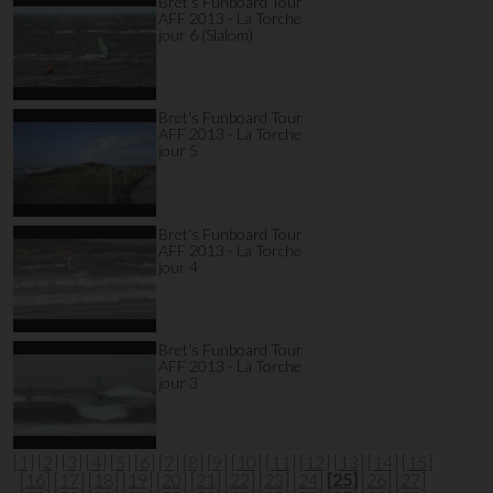
Bret's Funboard Tour
AFF 2013 - La Torche
jour 6 (Slalom)
Bret's Funboard Tour
AFF 2013 - La Torche
jour 5
Bret's Funboard Tour
AFF 2013 - La Torche
jour 4
Bret's Funboard Tour
AFF 2013 - La Torche
jour 3
[1]
[2]
[3]
[4]
[5]
[6]
[7]
[8]
[9]
[10]
[11]
[12]
[13]
[14]
[15]
[16]
[17]
[18]
[19]
[20]
[21]
[22]
[23]
[24]
[25]
[26]
[27]