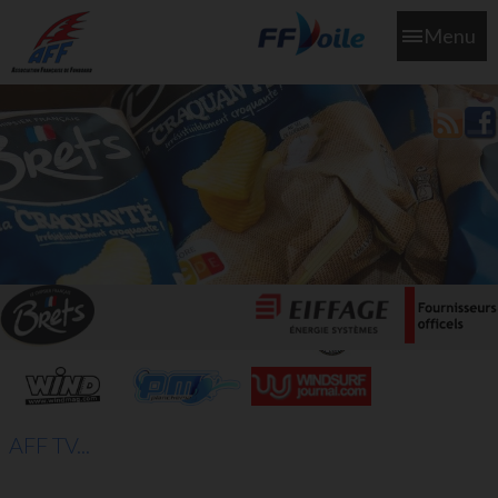
Menu
L'aff soutient les SNS253 et SNS604 qui veillent sur nous pour
que l'eau salée n'ait jamais le goût des larmes
AFF TV...