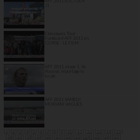
AFF 2011 LOCTUDY
J1
Classiques Tour
Funboard AFF 2011 en
CORSE - LE FILM
AFF 2011, etape 1, Ile
Rousse, reportage tv
locale
AFF 2011 SAMEDI
MORIANI VAGUES
[1]
[2]
[3]
[4]
[5]
[6]
[7]
[8]
[9]
[10]
[11]
[12]
[13]
[14]
[15]
[16]
[17]
[18]
[19]
[20]
[21]
[22]
[23]
[24]
[25]
[26]
[27]