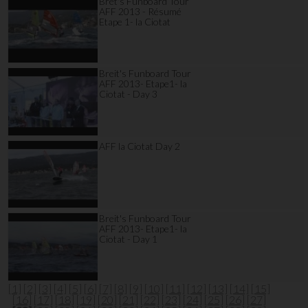
Bret's Funboard Tour
AFF 2013 - Résumé
Etape 1- la Ciotat
Breit's Funboard Tour
AFF 2013- Etape1- la
Ciotat - Day 3
AFF la Ciotat Day 2
Breit's Funboard Tour
AFF 2013- Etape1- la
Ciotat - Day 1
[1]
[2]
[3]
[4]
[5]
[6]
[7]
[8]
[9]
[10]
[11]
[12]
[13]
[14]
[15]
[16]
[17]
[18]
[19]
[20]
[21]
[22]
[23]
[24]
[25]
[26]
[27]