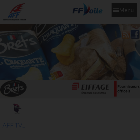
Menu
L'aff soutient les SNS253 et SNS604 qui veillent sur nous pour
que l'eau salée n'ait jamais le goût des larmes
AFF TV...