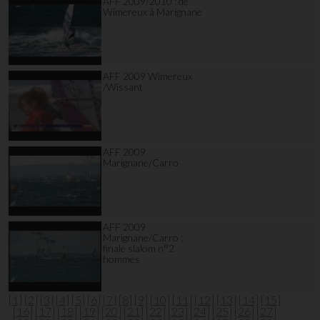
AFF 2009/2010 : de
Wimereux à Marignane
AFF 2009 Wimereux
/Wissant
AFF 2009
Marignane/Carro
AFF 2009
Marignane/Carro :
finale slalom n°2
hommes
[1]
[2]
[3]
[4]
[5]
[6]
[7]
[8]
[9]
[10]
[11]
[12]
[13]
[14]
[15]
[16]
[17]
[18]
[19]
[20]
[21]
[22]
[23]
[24]
[25]
[26]
[27]