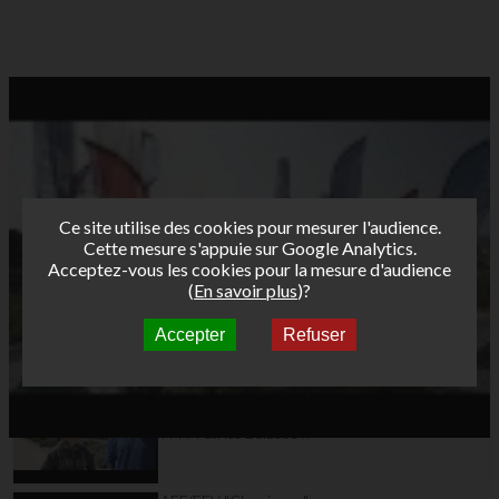
Ce site utilise des cookies pour mesurer l'audience.
Cette mesure s'appuie sur Google Analytics.
Acceptez-vous les cookies pour la mesure d'audience
(
En savoir plus
)?
Accepter
Refuser
Autres vidéos
AFF/FFV "Classiques"
Tour Funboard 2012
Day 6: Free session-
ITW Patrice Belbeoc'h