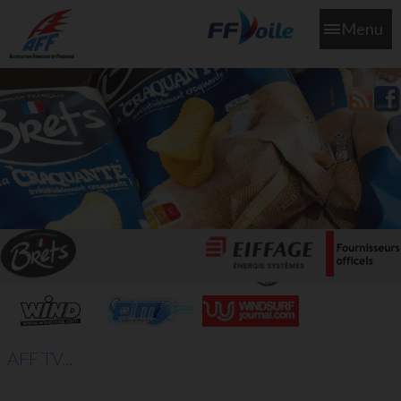
Menu
L'aff soutient les SNS253 et SNS604 qui veillent sur nous pour
que l'eau salée n'ait jamais le goût des larmes
AFF TV...