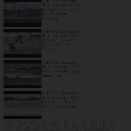
AFF/FFV "Classiques"
Tour Funboard 2012 -
Loctudy - La Torche -
Day 5 - Slalom
Manche2
AFF/FFV "Classiques"
Tour Funboard 2012 -
Loctudy - La Torche -
Day 4 - SLALOM
Course n°1
AFF/FFV "Classiques
Tour Funboard 2012" -
Day 3 - VAGUE-Simple
élimination
AFF/FFV "Classiques"
Tour Funboard 2012 -
Loctudy - La Torche -
Day 2 - Free Session
[1]
[2]
[3]
[4]
[5]
[6]
[7]
[8]
[9]
[10]
[11]
[12]
[13]
[14]
[15]
[16]
[17]
[18]
[19]
[20]
[21]
[22]
[23]
[24]
[25]
[26]
[27]