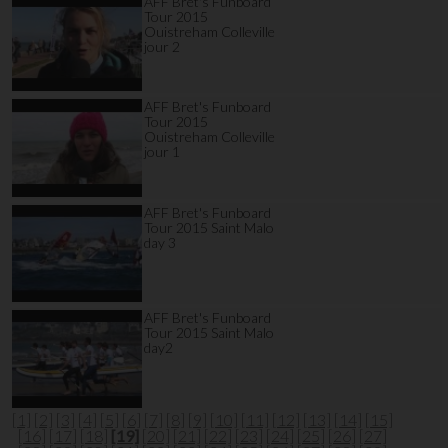
AFF Bret's Funboard
Tour 2015
Ouistreham Colleville
jour 2
AFF Bret's Funboard
Tour 2015
Ouistreham Colleville
jour 1
AFF Bret's Funboard
Tour 2015 Saint Malo
day 3
AFF Bret's Funboard
Tour 2015 Saint Malo
day2
[1]
[2]
[3]
[4]
[5]
[6]
[7]
[8]
[9]
[10]
[11]
[12]
[13]
[14]
[15]
[16]
[17]
[18]
[19]
[20]
[21]
[22]
[23]
[24]
[25]
[26]
[27]