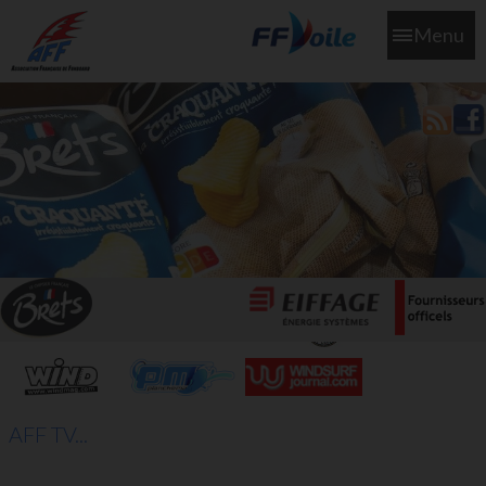
Menu
L'aff soutient les SNS253 et SNS604 qui veillent sur nous pour
que l'eau salée n'ait jamais le goût des larmes
AFF TV...