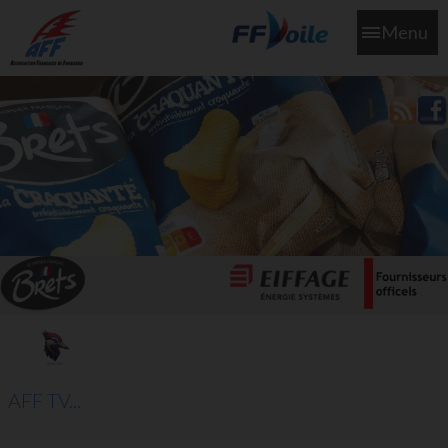
Menu
L'aff soutient les SNS253 et SNS604 qui veillent sur nous pour
que l'eau salée n'ait jamais le goût des larmes
AFF TV...