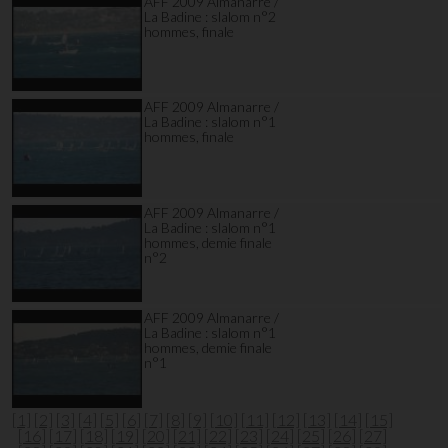
AFF 2009 Almanarre /
La Badine : slalom n°2
hommes, finale
AFF 2009 Almanarre /
La Badine : slalom n°1
hommes, finale
AFF 2009 Almanarre /
La Badine : slalom n°1
hommes, demie finale
n°2
AFF 2009 Almanarre /
La Badine : slalom n°1
hommes, demie finale
n°1
[1]
[2]
[3]
[4]
[5]
[6]
[7]
[8]
[9]
[10]
[11]
[12]
[13]
[14]
[15]
[16]
[17]
[18]
[19]
[20]
[21]
[22]
[23]
[24]
[25]
[26]
[27]