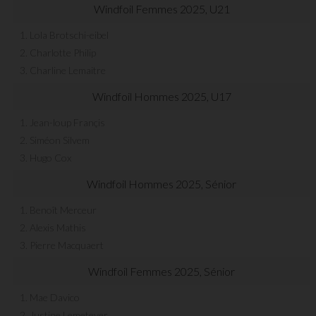
Windfoil Femmes 2025, U21
1. Lola Brotschi-eibel
2. Charlotte Philip
3. Charline Lemaitre
Windfoil Hommes 2025, U17
1. Jean-loup Françis
2. Siméon Silvem
3. Hugo Cox
Windfoil Hommes 2025, Sénior
1. Benoît Merceur
2. Alexis Mathis
3. Pierre Macquaert
Windfoil Femmes 2025, Sénior
1. Mae Davico
2. Justine Lemeteyer