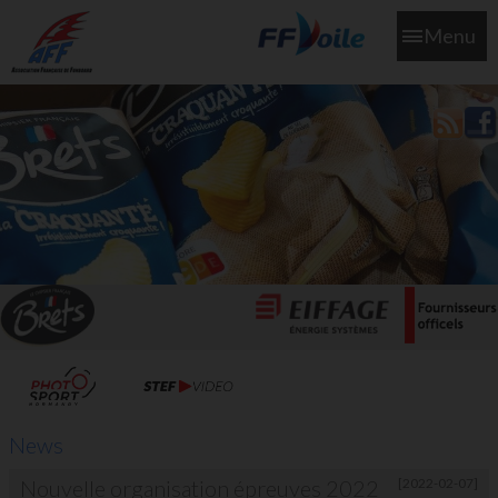
Menu
L'aff soutient les SNS253 et SNS604 qui veillent sur nous pour
que l'eau salée n'ait jamais le goût des larmes
News
Nouvelle organisation épreuves 2022
[2022-02-07]