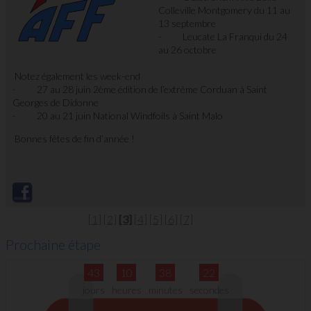
Colleville Montgomery du 11 au
13 septembre
- Leucate La Franqui du 24
au 26 octobre
Notez également les week-end
- 27 au 28 juin 2
ème
édition de l’extrême Corduan à Saint
Georges de Didonne
- 20 au 21 juin National Windfoils à Saint Malo
Bonnes fêtes de fin d’année !
[1]
[2]
[3]
[4]
[5]
[6]
[7]
Prochaine étape
43
10
38
21
jours
heures
minutes
secondes