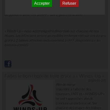
Accepter
Refuser
Cerise sur le gâteau, bénéficiez d’une offre d’abonnement spéciale
en qualité d’adhérent à l’AFF… alors, plus d’hésitation !
« Winds Up » nous accompagnera désormais sur chacune de nos
étapes. Les infos vent seront accessibles en temps réel sur vos écrans
grâce à 2 balises affectées exclusivement à l’AFF (disposées sur les
bateaux comité).
Faites le bon choix de toile grâce à « Winds-Up »
[2020-02-27]
Afin de mieux
répondre à l’attente des
coureurs, l’AFF et « WINDS-UP »
se ont rapprochés afin de
conclure un partenariat. Sur
chacune des étapes des balises