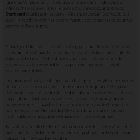
lui même Windsurfeur. Il a été très impliqué dans l’industrie du
Windsurf après avoir travaillé pendant 6 années pour le groupe
Starboard
(Starboard / Severne / Airush) et Jorcani Sports. Suite à
quoi, il a décidé de créer sa propre marque éco-responsable pour les
amateurs d’aventures.
Ainsi, Fjord Lifestyle a accepté de s’engager aux côtés de l’AFF pour
soutenir cette démarche responsable auprès de la communauté de
Windsurf. Le circuit AFF est très dynamique, avec beaucoup de
jeunes qui sont très sensibles aux problématiques sociales et
environnementales.
Depuis nos débuts, il est important chez Fjord Lifestyle de trouver de
nouvelles formes de collaborations et montrer qu’une entreprise
doit exister pour résoudre des problématiques concrètes avant tout.
La pollutions plastique des océans est un des enjeux majeurs de
notre décennie, il appartient à chacun d’entre nous de changer nos
habitudes, chaque Membre de L’AFF aura donc un kit de couverts
réutilisables et une gourde isotherme en Inox cette année.
Par ailleurs, la collecte des déchets rencontrés lors des évènements
mais aussi lors de leur entrainements et pratique sur le spots locaux
sera encouragée par l’association.