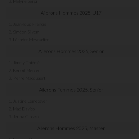
3. Melyne Serpi
Ailerons Hommes 2025, U17
1. Jean-loup Françis
2. Siméon Silvem
3. Léandre Meynadier
Ailerons Hommes 2025, Sénior
1. Jimmy Thiémé
2. Benoit Merceur
3. Pierre Macquaert
Ailerons Femmes 2025, Sénior
1. Justine Lemeteyer
2. Maé Davico
3. Jenna Gibson
Ailerons Hommes 2025, Master