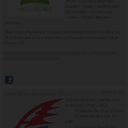
SPORT ». (55,00 € pour une
chambre « Single », 65,00 € pour
une chambre « Double » ou
« Twin » - Petit(s)-déjeuner
compris).
Pour toute information, contactez directement l’hôtel. N’oubliez pas
de préciser que vous y séjournerez à l’occasion du championnat de
France AFF.
https://www.accorhotels.com/fr/hotel-0442-ibis-styles-marseille-
provence-aeroport/index.shtml
calendrier des étapes 2020
[2019-12-10]
Vous les attendiez, voici les lieux
et dates des étapes 2020.
- Marignane du 11 au 13 avril
- Dunkerque du 11 au 14
juillet
- Ouistréham Riva Bella –