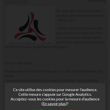
WINDS UP
[2020-06-05]
Ne rater plus une seule session
de glisse grâce à notre partenaire
« Winds Up ».
« Winds Up, l’outil indispensable
que devrait avoir tous les riders
pour une session réussie grâce
aux balises déployées tout le long
du littoral français (et parfois de l’étranger).
En vous abonnant :
Profitez des infos vent en temps réel sur 140 spots et des webcams
en live
Choisissez votre spot et votre matos en fonction des conditions
Optimisez vos coûts de déplacement et votre temps en choisissant
Ce site utilise des cookies pour mesurer l'audience.
« le bon spot »
Cette mesure s'appuie sur Google Analytics.
Paramétrez vos alertes vent par @mail
Acceptez-vous les cookies pour la mesure d'audience
Rédigez vos petites annonces pour mieux vendre ou acheter votre
(
En savoir plus
)?
matos