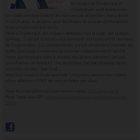
les étapes de Dunkerque et
Ouistréham sont maintenues.
Les clubs ont déjà élaboré des mesures de protection. (Sans doute
trop tôt pour se projeter pour les étapes de Leucate et Marignane
toujours prévues à ce jour).
Ainsi à Dunkerque, des espaces délimités (sur la plage, sur la digue,
parking, …) seront réservés exclusivement aux coureurs et membres
de l’organisation. Ces emplacements seront strictement interdits au
public. Les repas à emporter (à réserver obligatoirement) seront
remis aux coureurs dans le respect des gestes barrières (prévoir
quand même un masque). Une procédure spéciale d’émargements
sera mise en place (par mail) …
Inscrivez-vous en toute quiétude ! Attention, aucune inscription
et/ou adhésion à l’AFF ne sera acceptée sur place.
Pour les inscriptions et réservations repas:
http://ogsvoile.fr
Pour l'adhésion AFF:
https://www.weezevent.com/adhesions-aff-
2020