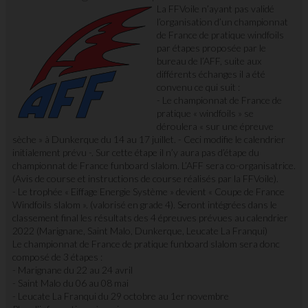
La FFVoile n’ayant pas validé
l’organisation d’un championnat
de France de pratique windfoils
par étapes proposée par le
bureau de l’AFF, suite aux
différents échanges il a été
convenu ce qui suit :
- Le championnat de France de
pratique « windfoils » se
déroulera « sur une épreuve
sèche » à Dunkerque du 14 au 17 juillet. - Ceci modifie le calendrier
initialement prévu -. Sur cette étape il n’y aura pas d’étape du
championnat de France funboard slalom. L’AFF sera co-organisatrice.
(Avis de course et instructions de course réalisés par la FFVoile).
- Le trophée « Eiffage Energie Système » devient « Coupe de France
Windfoils slalom ». (valorisé en grade 4). Seront intégrées dans le
classement final les résultats des 4 épreuves prévues au calendrier
2022 (Marignane, Saint Malo, Dunkerque, Leucate La Franqui)
Le championnat de France de pratique funboard slalom sera donc
composé de 3 étapes :
- Marignane du 22 au 24 avril
- Saint Malo du 06 au 08 mai
- Leucate La Franqui du 29 octobre au 1er novembre