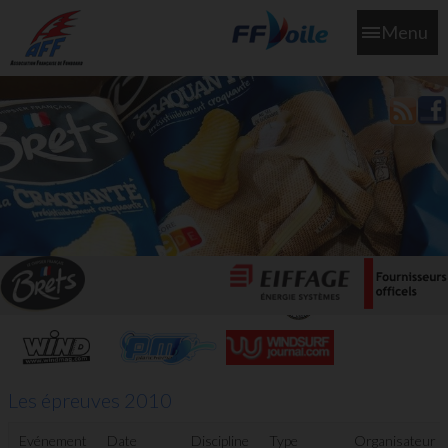
Menu
L'aff soutient les SNS253 et SNS604 qui veillent sur nous pour
que l'eau salée n'ait jamais le goût des larmes
Les épreuves 2010
Evénement
Date
Discipline
Type
Organisateur