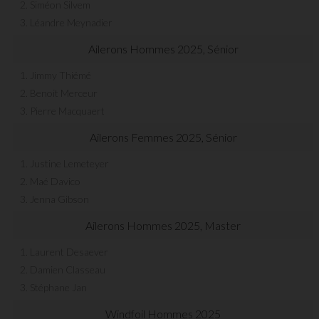
2. Siméon Silvem
3. Léandre Meynadier
Ailerons Hommes 2025, Sénior
1. Jimmy Thiémé
2. Benoit Merceur
3. Pierre Macquaert
Ailerons Femmes 2025, Sénior
1. Justine Lemeteyer
2. Maé Davico
3. Jenna Gibson
Ailerons Hommes 2025, Master
1. Laurent Desaever
2. Damien Classeau
3. Stéphane Jan
Windfoil Hommes 2025