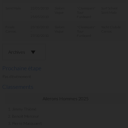
Saint Malo
22/05/2010
Slalom
"Classiques"
Surf School
-
Vague
Tour
Saint Malo
25/05/2010
Funboard
Finale
23/10/2010
Slalom
"Classiques"
Yacht Club de
Carnac
-
Vague
Tour
Carnac
27/10/2010
Funboard
Archives
Prochaine étape
Pas d'événement
Classements
Ailerons Hommes 2025
1. Jimmy Thiémé
2. Benoit Merceur
3. Pierre Macquaert