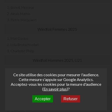
1. Benoît Merceur
2. Alexis Mathis
3. Pierre Macquaert
Windfoil Femmes 2025
1. Maé Davico
2. Lola Brotschi-eibel
3. Charlotte Philip
Windfoil Hommes 2025, U21
1. Sacha Fortune
Ce site utilise des cookies pour mesurer l'audience.
2. Eliot Joly
Cette mesure s'appuie sur Google Analytics.
3. Abel Lambeaux
Acceptez-vous les cookies pour la mesure d'audience
(
En savoir plus
)?
Windfoil Femmes 2025, U21
Accepter
Refuser
1. Lola Brotschi-eibel
2. Charlotte Philip