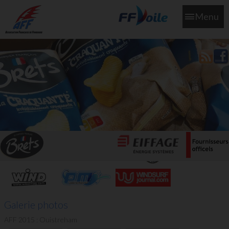
Menu
L'aff soutient les SNS253 et SNS604 qui veillent sur nous pour
que l'eau salée n'ait jamais le goût des larmes
Galerie photos
AFF 2015 : Ouistreham