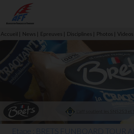
Accueil
News
Epreuves
Disciplines
Photos
Videos
L'aff soutient les SNS253 et S
Etape :
BRETS FUNBOARD TOUR AFF