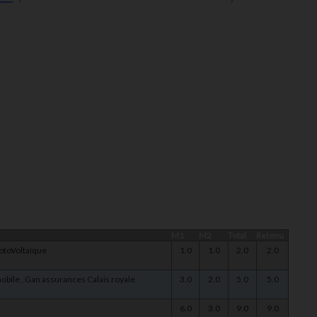
M1
M2
Total
Retenu
hotoVoltaïque
1.0
1.0
2.0
2.0
e mobile , Gan assurances Calais royale
3.0
2.0
5.0
5.0
6.0
3.0
9.0
9.0