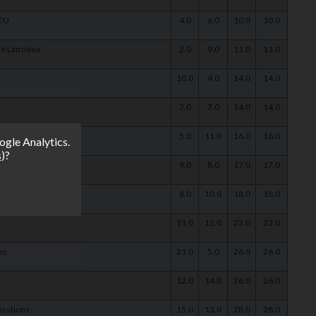
LEU
4.0
6.0
10.0
10.0
de Lancieux
2.0
9.0
11.0
11.0
10.0
4.0
14.0
14.0
7.0
7.0
14.0
14.0
5.0
11.0
16.0
16.0
ogle Analytics.
s
)?
9.0
8.0
17.0
17.0
ool
8.0
10.0
18.0
18.0
11.0
12.0
23.0
23.0
ns
21.0
5.0
26.0
26.0
12.0
14.0
26.0
26.0
lisstions
15.0
13.0
28.0
28.0