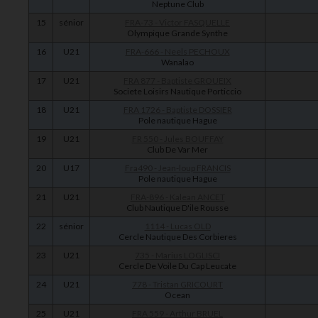
Neptune Club
15
sénior
FRA-73 - Victor FASQUELLE
Olympique Grande Synthe
16
U21
FRA-666 - Neels PECHOUX
Wanalao
17
U21
FRA 877 - Baptiste GROUEIX
Societe Loisirs Nautique Porticcio
18
U21
FRA 1726 - Baptiste DOSSIER
Pole nautique Hague
19
U21
FR 550 - Jules BOUFFAY
Club De Var Mer
20
U17
Fra490 - Jean-loup FRANCIS
Pole nautique Hague
21
U21
FRA-896 - Kalean ANCET
Club Nautique D'ile Rousse
22
sénior
1114 - Lucas OLD
Cercle Nautique Des Corbieres
23
U21
735 - Marius LOGLISCI
Cercle De Voile Du Cap Leucate
24
U21
778 - Tristan GRICOURT
Ocean
25
U21
FRA 559 - Arthur BRUEL