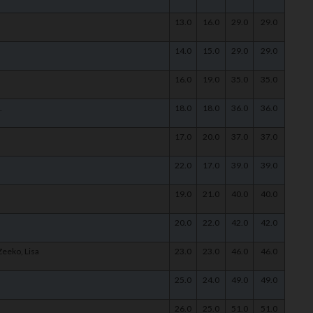
13.0
16.0
29.0
29.0
14.0
15.0
29.0
29.0
16.0
19.0
35.0
35.0
.
18.0
18.0
36.0
36.0
17.0
20.0
37.0
37.0
22.0
17.0
39.0
39.0
19.0
21.0
40.0
40.0
20.0
22.0
42.0
42.0
Zeeko, Lisa
23.0
23.0
46.0
46.0
25.0
24.0
49.0
49.0
26.0
25.0
51.0
51.0