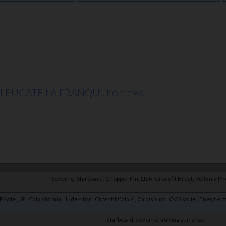
E 2 LEUCATE LA FRANQUI, hommes
Severne, Starboard, Chopper Fin, LISA, Crossfit Brest, Voltania P
Pryde , JP , Calaisfornia , Jude’s bar , Crossfit Calais , Calais vins , OGS voile , Énergi
starboard, severne, aulona surfshop