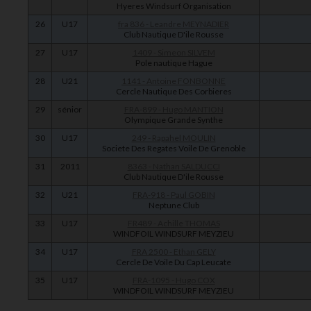
Hyeres Windsurf Organisation
26
U17
fra 836 - Leandre MEYNADIER
Club Nautique D'ile Rousse
27
U17
1409 - Simeon SILVEM
Pole nautique Hague
28
U21
1141 - Antoine FONBONNE
Cercle Nautique Des Corbieres
29
sénior
FRA-899 - Hugo MANTION
Olympique Grande Synthe
30
U17
249 - Rapahel MOULIN
Societe Des Regates Voile De Grenoble
31
2011
8363 - Nathan SALDUCCI
Club Nautique D'ile Rousse
32
U21
FRA-918 - Paul GOBIN
Neptune Club
33
U17
FR489 - Achille THOMAS
WINDFOIL WINDSURF MEYZIEU
34
U17
FRA 2500 - Ethan GELY
Cercle De Voile Du Cap Leucate
35
U17
FRA-1095 - Hugo COX
WINDFOIL WINDSURF MEYZIEU