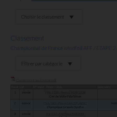
Choisir le classement
Classement
Championnat de France windfoil AFF / ETAP
Filtrer par catégorie
Classement au format pdf
Place
Cat
N° voile - Nom - Club
Sponsors
1
sénior
FRA 1159 - Benoit MERCEUR
Cercle Voile Pyla S/mer
2
sénior
FRA-945 - Pierre MACQUAERT
Neil
Olympique Grande Synthe
3
sénior
fra-557 - Mathieu ASSORIN