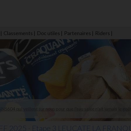
Classements
Doc utiles
Partenaires
Riders
NS604 qui veillent sur nous pour que l'eau salée n'ait jamais le goû
 2025 - Etape 3 LEUCATE LA FRANQ
larmes