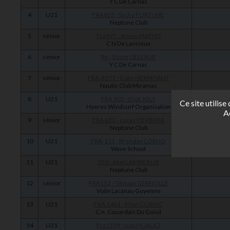
Y C De Carnac
4
U21
FRA655 - Sacha FORTUNE
Neptune Club
5
sénior
Fra997 - Alexis MATHIS
C N De Lancieux
6
sénior
96 - Victor DELERUE
Y C De Carnac
7
sénior
FRA-3377 - Colin HERMITANT
Nautic Club Miramas
8
U21
FRA 902 - Eliot JOLY
Ce site utilis
Hyeres Windsurf Organisation
A
9
sénior
FRA 633 - Lucas PIERBONI
Neptune Club
10
U21
FRA-113 - Brendan LORHO
Wave School
11
U21
350 - Abel LAMBEAUX
Neptune Club
12
sénior
FRA152 - Titouan GERNOLLE
Voile Lacanau Guyenne
13
U21
FRA 1461 - Mael CORNIC
C.n. Couardais Du Goisil
14
U21
Fra1199 - Ivan HUAULT