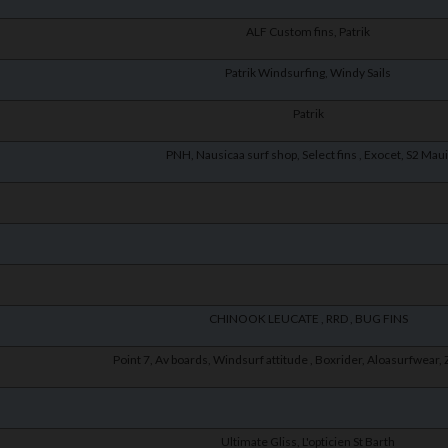
ALF Custom fins, Patrik
Patrik Windsurfing, Windy Sails
Patrik
PNH, Nausicaa surf shop, Select fins , Exocet, S2 Maui
CHINOOK LEUCATE , RRD , BUG FINS
Point 7, Av boards, Windsurf attitude , Boxrider, Aloasurfwear, 
Ultimate Gliss, L'opticien St Barth