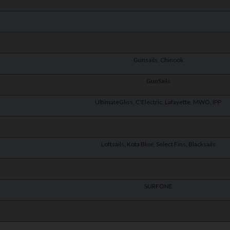
Gunsails, Chinook
GunSails
UltimateGliss, C'Electric, Lafayette, MWO, IPP
Loftsails, Kota Blue, Select Fins, Blacksails
SURFONE