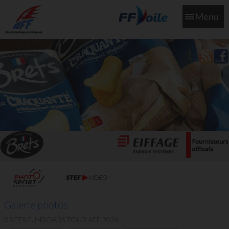
Menu
L'aff soutient les SNS253 et SNS604 qui veillent sur nous pour
que l'eau salée n'ait jamais le goût des larmes
Galerie photos
BRETS FUNBOARS TOUR AFF 2026