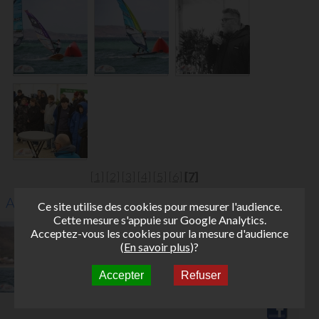
[1]
[2]
[3]
[4]
[5]
[6]
[7]
Autres Albums
Ce site utilise des cookies pour mesurer l'audience.
Cette mesure s'appuie sur Google Analytics.
BRETS FUNBOARS TOUR AFF 2026
Acceptez-vous les cookies pour la mesure d'audience
(
En savoir plus
)?
Accepter
Refuser