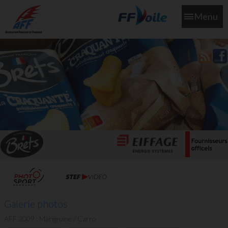
Menu
L'aff soutient les SNS253 et SNS604 qui veillent sur nous pour
que l'eau salée n'ait jamais le goût des larmes
Galerie photos
AFF 2009 : Marignane / Carro