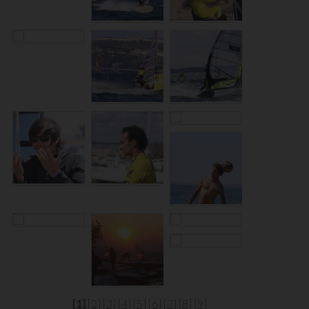
[1]
[2]
[3]
[4]
[5]
[6]
[7]
[8]
[9]