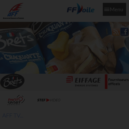
Menu
L'aff soutient les SNS253 et SNS604 qui veillent sur nous pour
que l'eau salée n'ait jamais le goût des larmes
AFF TV...