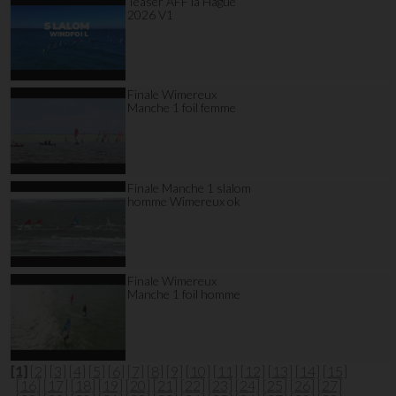
Teaser AFF la Hague
2026 V1
Finale Wimereux
Manche 1 foil femme
Finale Manche 1 slalom
homme Wimereux ok
Finale Wimereux
Manche 1 foil homme
[1]
[2]
[3]
[4]
[5]
[6]
[7]
[8]
[9]
[10]
[11]
[12]
[13]
[14]
[15]
[16]
[17]
[18]
[19]
[20]
[21]
[22]
[23]
[24]
[25]
[26]
[27]