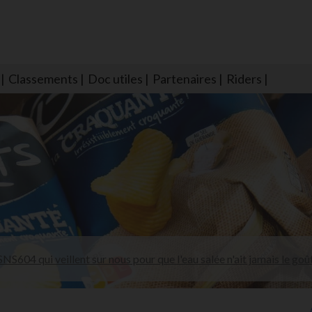
Classements
Doc utiles
Partenaires
Riders
NS604 qui veillent sur nous pour que l'eau salée n'ait jamais le goû
larmes