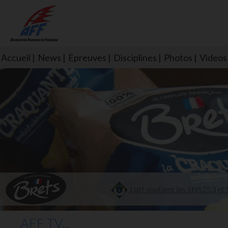
Accueil
News
Epreuves
Disciplines
Photos
Videos
L'aff soutient les SNS253 et S
AFF TV...