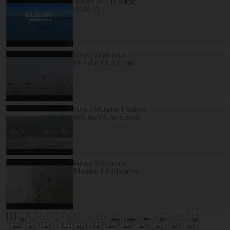
Teaser AFF la Hague
2026 V1
Finale Wimereux
Manche 1 foil femme
Finale Manche 1 slalom
homme Wimereux ok
Finale Wimereux
Manche 1 foil homme
[1]
[2]
[3]
[4]
[5]
[6]
[7]
[8]
[9]
[10]
[11]
[12]
[13]
[14]
[15]
[16]
[17]
[18]
[19]
[20]
[21]
[22]
[23]
[24]
[25]
[26]
[27]