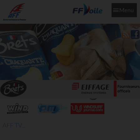
Menu
L'aff soutient les SNS253 et SNS604 qui veillent sur nous pour
que l'eau salée n'ait jamais le goût des larmes
AFF TV...