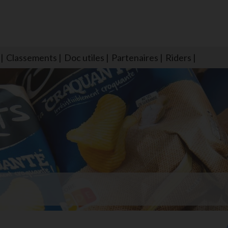
Classements
Doc utiles
Partenaires
Riders
NS604 qui veillent sur nous pour que l'eau salée n'ait jamais le goû
larmes