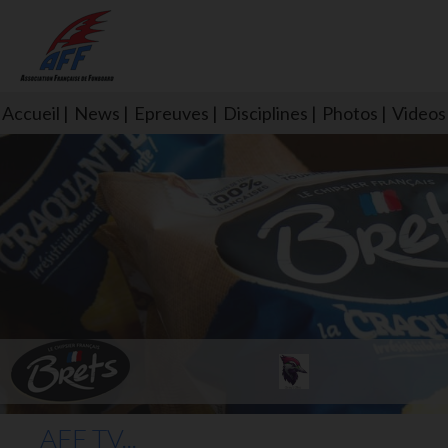
Accueil
News
Epreuves
Disciplines
Photos
Videos
L'aff soutient les SNS253 et S
AFF TV...