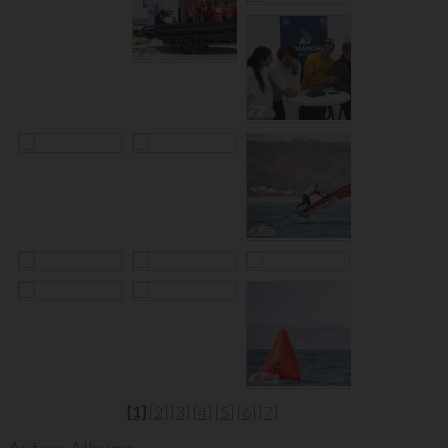
[1]
[2]
[3]
[4]
[5]
[6]
[7]