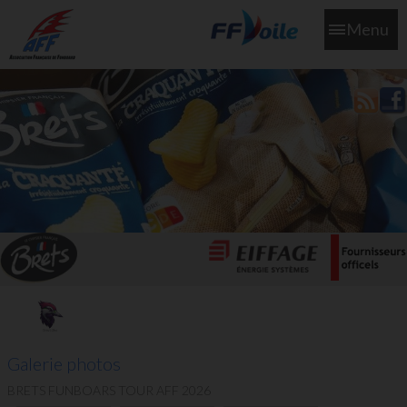
Menu
L'aff soutient les SNS253 et SNS604 qui veillent sur nous pour
que l'eau salée n'ait jamais le goût des larmes
Galerie photos
BRETS FUNBOARS TOUR AFF 2026