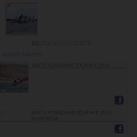
[1]
[2]
[3]
[4]
[5]
[6]
[7]
[8]
[9]
Autres Albums
BRETS FUNBOARS TOUR AFF 2026
BRETS FUNBOARD TOUR AFF 2025 -
WIMEREUX