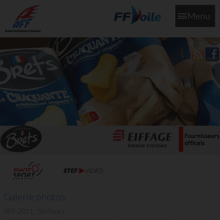
Menu
L'aff soutient les SNS253 et SNS604 qui veillent sur nous pour
que l'eau salée n'ait jamais le goût des larmes
Galerie photos
AFF 2011 : Six Fours