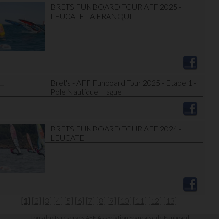
BRETS FUNBOARD TOUR AFF 2025 -
LEUCATE LA FRANQUI
Bret's - AFF Funboard Tour 2025 - Etape 1 -
Pole Nautique Hague
BRETS FUNBOARD TOUR AFF 2024 -
LEUCATE
[1]
[2]
[3]
[4]
[5]
[6]
[7]
[8]
[9]
[10]
[11]
[12]
[13]
Tous droits réservés AFF Association Française de Funboard